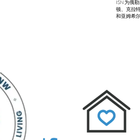
ISN 为
顿、克拉
和亚姆希