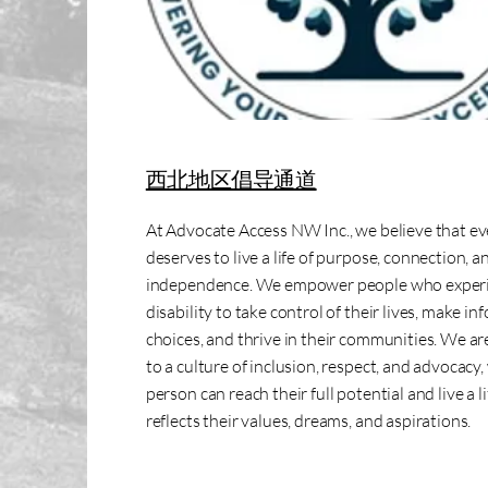
西北地区倡导通道
At Advocate Access NW Inc., we believe that e
deserves to live a life of purpose, connection, a
independence. We empower people who experi
disability to take control of their lives, make i
choices, and thrive in their communities. We ar
to a culture of inclusion, respect, and advocacy
person can reach their full potential and live a li
reflects their values, dreams, and aspirations.