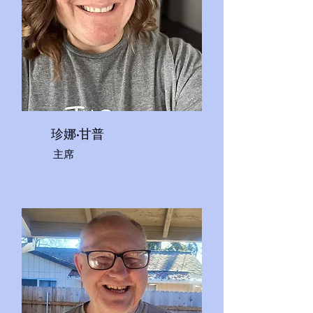
珍娜·甘普
主席