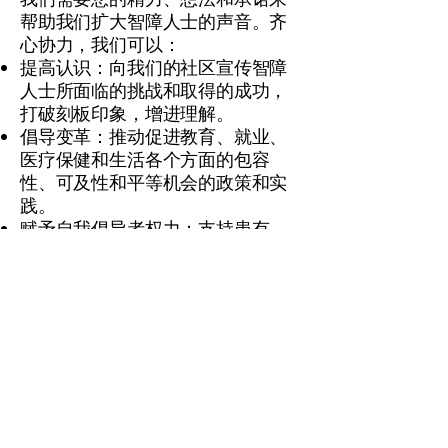
帮助我们扩大智障人士的声音。齐
心协力，我们可以：
提高认识：向我们的社区宣传智障
人士所面临的挑战和取得的成功，
打破刻板印象，增进理解。
倡导变革：推动促进教育、就业、
医疗保健和生活各个方面的包容
性、可及性和平等机会的政策和实
践。
赋予自我倡导者权力：支持患有
I/DD 的个人为自己说话并塑造自己
的未来。
建立更强大的社区：创建一个受欢
迎且互相支持的环境，让每个人都
感到被重视和有归属感。
加入智障咨询委员会不仅仅是自愿
奉献时间，它还是一个参与改变生
活、为所有人创造更美好未来的运
动的机会。让我们共同努力，确保