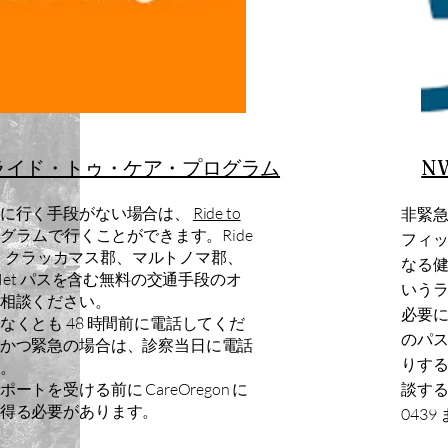
n - ライド・トゥ・ケア・プログラム
N
断に行く手段がない場合は、
Ride to
非緊急
グラムで行くことができます。Ride
フィ
絡して、クラッカマス郡、マルトノマ郡、
なる健
iMet パスを含む無料の交通手段のオ
いうラ
相談ください。
必要
なくとも 48 時間前に電話してくだ
のパ
かつ緊急の場合は、診察当日に電話
りす
。
トを受ける前に CareOregon に
談するに
得る必要があります。
043