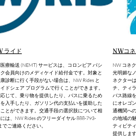
W ライド
NWコネ
医療輸送 (NEMT) サービスは、コロンビア パシ
NW コネ
ック会員向けのメディケイド給付金です。対象と
光明媚なノ
康診断に行く手段がない場合は、NW Rides と
ネクターは
イドシェア プログラムで行くことができます。
チ、ティ
に応じて、乗り物を提供したり、バスに乗るため
バス路線
スを入手したり、ガソリン代の支払いを援助した
にオレゴン
ることができます。交通手段の選択肢について相
通機関への
は、NW Rides のフリーダイヤル 888-793-
の地域の魅
9 までご連絡ください。
ティビテ
提供しま