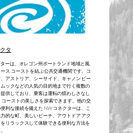
クタ
クターは、オレゴン州ポートランド地域と風
ース コーストを結ぶ公共交通機関です。コ
、アストリア、シーサイド、キャノン ビー
ラムックなどの人気の目的地まで行く複数の
を提供しており、乗客は運転の煩わしさなし
 コーストの美しさを探索できます。他の交
便利な接続を備えた NW コネクターは、こ
力的な町、美しいビーチ、アウトドア アク
ィをリラックスして体験できる便利な方法を
す。