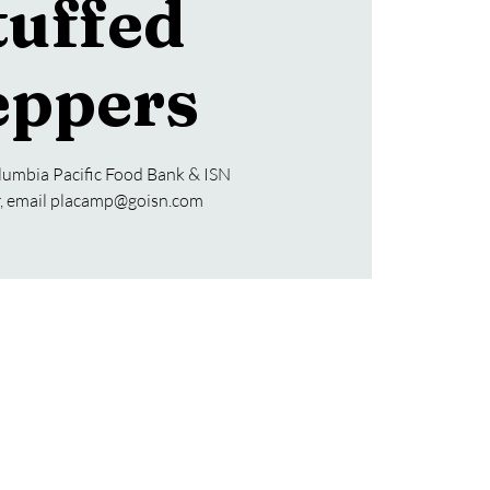
tuffed
eppers
umbia Pacific Food Bank & ISN
er, email placamp@goisn.com