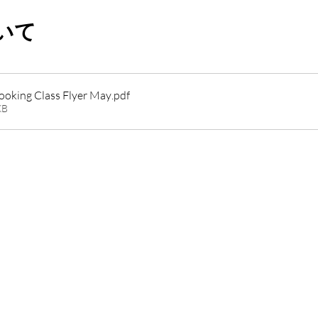
いて
Columbia County Cooking Class Flyer May
.pdf
KB