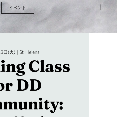
イベント
3日(火)
  |  
St. Helens
ing Class
or DD
munity: