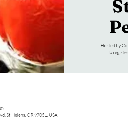
S
P
Hosted by Col
To regist
00
lvd, St Helens, OR 97051, USA