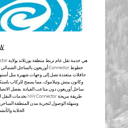
موص
NW Connector هي 
أوريغون بالساحل الشمالي الخلاب. توف
حافلات متعددة تصل إلى وجهات شهيرة مثل أستور
وكانون بيتش وتيلاموك، مما يسمح للركاب باس
ساحل أوريغون دون متاعب القيادة. بفضل الاتصا
بخدمات النقل الأخرى، توفر or
وسهلة الوصول لتجربة مدن المنطقة الساحر
الخلابة والأنشطة الخارجية.