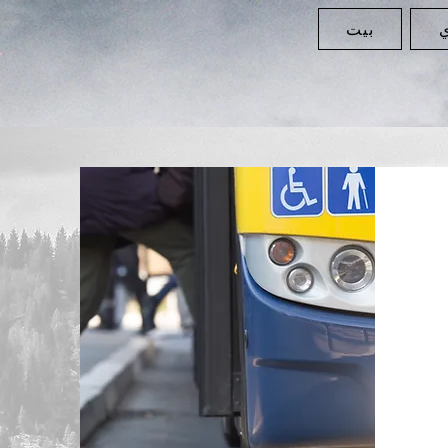
ي
بيت