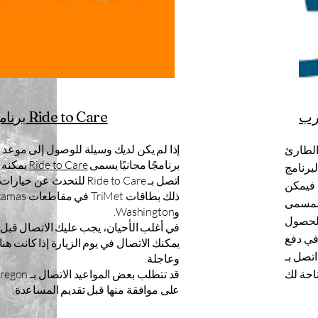
رب
CareOregon - برنامج Ride to Care
إذا لم يكن لديك وسيلة للوصول إلى موع
من المزايا
برنامجًا مجانيًا يسمى
Ride to Care
يمكنه 
 Columbia Pacific. إذا لم
اتصل بـ Ride to Care للتحدث ع
 فيمكن
ن يوصلك إلى
وWashington.
 الحصول
في دفع
يمكنك الاتصال في يوم الزيارة إذا كانت ه
ا على الرقم 888-793-
وعاجلة.
على موافقة منها قبل تقديم المساعدة.