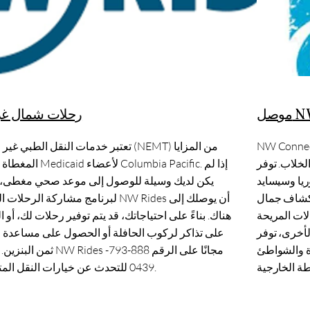
ل NW
رحلات شمال غ
خدمة نقل عام تربط منطقة بورتلاند بولاية
تعتبر خدمات النقل الطبي غير الطارئ (NEMT) 
ر Connector خطوط
المغطاة لبرنامج Medicaid لأعضاء
يا وسيسايد
يكن لديك وسيلة للوصول إلى موعد صحي مغطى،
تكشاف جمال
لبرنامج مشاركة الرحلات المسمى NW Rides أ
لات المريحة
هناك. بناءً على احتياجاتك، قد يتم توفير رحلات لك، أو
NW Connect طريقة مريحة
على تذاكر لركوب الحافلة أو الحصول على مساعدة 
ة والشواطئ
ثمن البنزين. اتصل بـ NW Rides مجانً
0439 للتحدث عن خيارات النقل المتاحة لك.