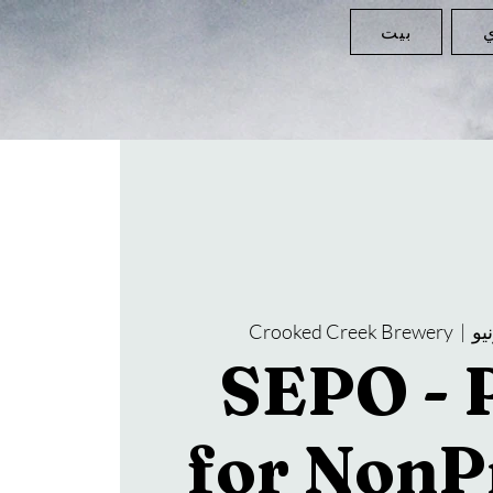
ي
بيت
Crooked Creek Brewery
  |  
SEPO - 
for NonP