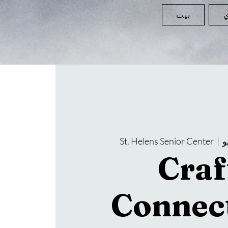
ي
بيت
St. Helens Senior Center
  |  
Craf
Connec