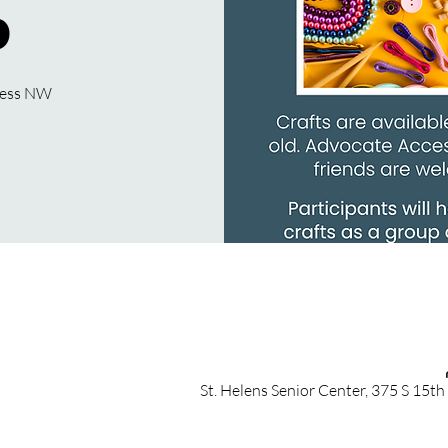
b
cess NW
St. Helens Senior Center, 375 S 15th