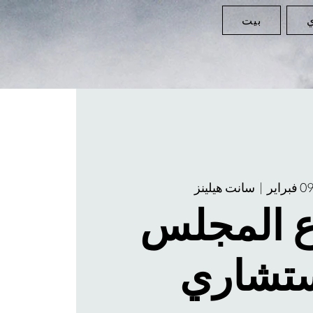
ي
بيت
  |  
سانت هيلينز
ع المجلس
ستشاري