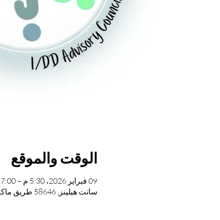
الوقت والموقع
09 فبراير 2026، 5:30 م – 7:00 م
سانت هيلينز, 58646 طريق ماكنولتي، سانت هيلينز، أوريغون 97051، الولايات المتحدة الأمريكية