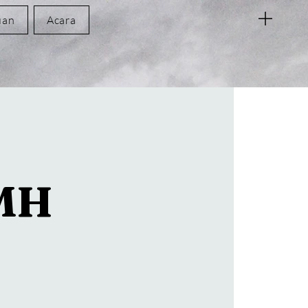
uan
Acara
CMH