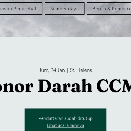
ewan Penasehat
Sumber daya
Berita & Pembar
Jum, 24 Jan
  |  
St. Helens
nor Darah C
Pendaftaran sudah ditutup
Lihat acara lainnya