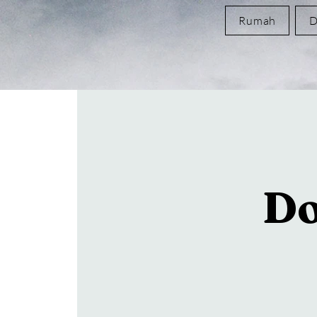
Rumah
D
Do