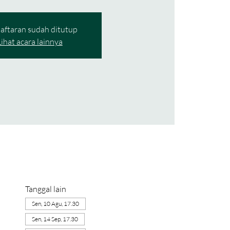
aftaran sudah ditutup
Lihat acara lainnya
Tanggal lain
Sen, 10 Agu, 17.30
Sen, 14 Sep, 17.30