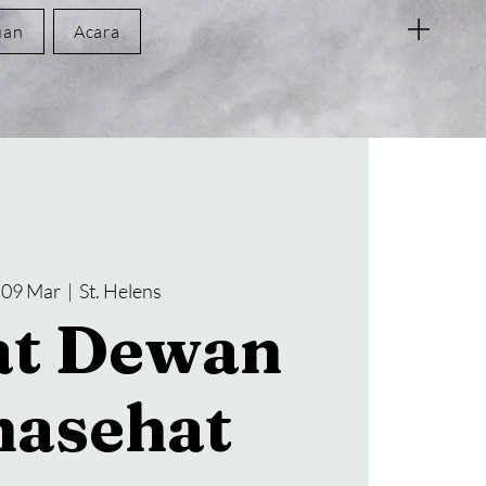
uan
Acara
 09 Mar
  |  
St. Helens
at Dewan
nasehat