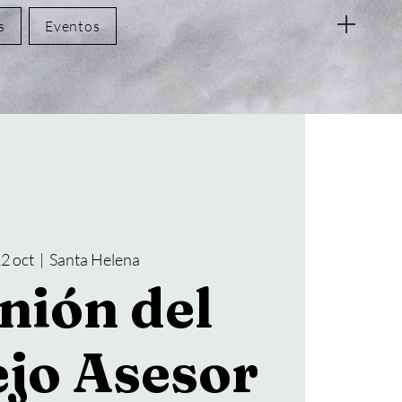
s
Eventos
12 oct
  |  
Santa Helena
nión del
jo Asesor