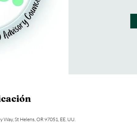
icación
 Way, St Helens, OR 97051, EE. UU.