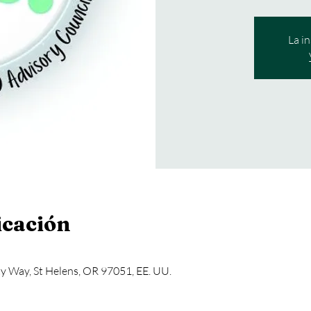
La i
icación
 Way, St Helens, OR 97051, EE. UU.