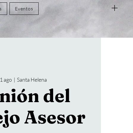
s
Eventos
11 ago
  |  
Santa Helena
nión del
jo Asesor