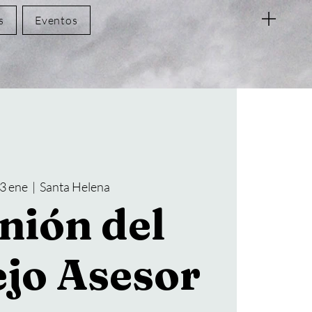
s
Eventos
13 ene
  |  
Santa Helena
nión del
jo Asesor