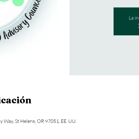
La i
icación
 Way, St Helens, OR 97051, EE. UU.