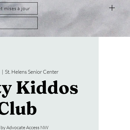
et mises à jour
.
  |  
St. Helens Senior Center
ty Kiddos
Club
 by Advocate Access NW