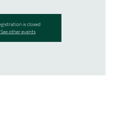
gistration is closed
See other events