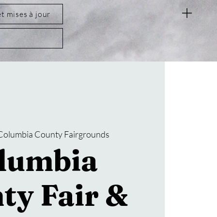
et mises à jour
Columbia County Fairgrounds
lumbia
ty Fair &