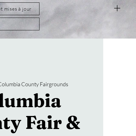
et mises à jour
Columbia County Fairgrounds
lumbia
ty Fair &