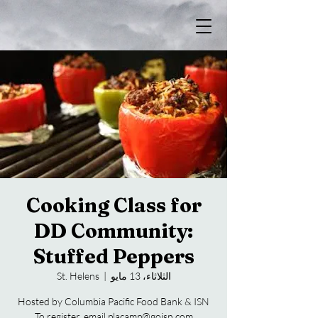
Cooking Class for
DD Community:
Stuffed Peppers
الثلاثاء، 13 مايو
  |  
St. Helens
To register, email placamp@goisn.com