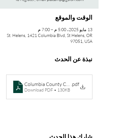
الوقت والموقع
13 مايو 2025، 5:00 م – 7:00 م
St. Helens, 1421 Columbia Blvd, St Helens, OR
97051, USA
نبذة عن الحدث
.pdf
Download PDF • 130KB
شارِك هذا الحدث